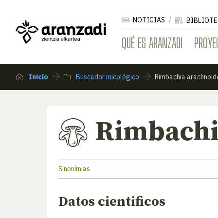
NOTICIAS
BIBLIOTE
QUÉ ES ARANZADI
PROYE
Inicio
Buscador micológico
Rimbachia arachnoid
Rimbachi
Sinonímias
Datos cientificos