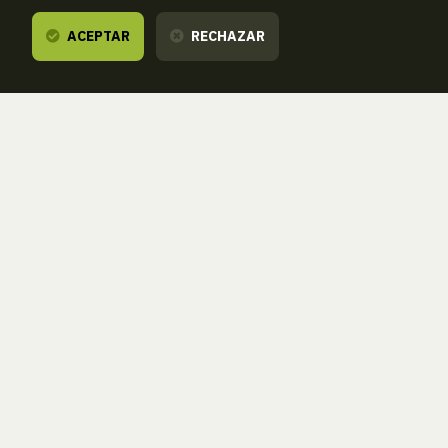
ACEPTAR
RECHAZAR
Te escuchamos,
estamos a tu dispos
ZORROAGAGAINA, 11 — 20014 DONOSTIA - SAN SEBASTIÁN 