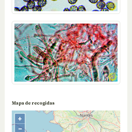
Mapa de recogidas
+
−