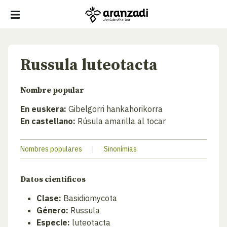
Russula luteotacta
Nombre popular
En euskera:
Gibelgorri hankahorikorra
En castellano:
Rúsula amarilla al tocar
Nombres populares
|
Sinonímias
Datos cientificos
Clase:
Basidiomycota
Género:
Russula
Especie:
luteotacta