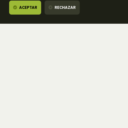
ACEPTAR
RECHAZAR
Te escuchamos,
estamos a tu disposición.
ZORROAGAGAINA, 11 — 20014 DONOSTIA - SAN SEBASTIÁN (GIPUZKOA
· SPAIN)
T.
943 46 61 42
aranzadi@aranzadi.eus