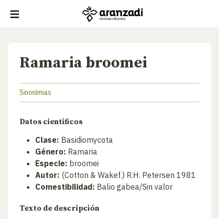
Ramaria broomei
Sinonímias
Datos cientificos
Clase:
Basidiomycota
Género:
Ramaria
Especie:
broomei
Autor:
(Cotton & Wakef.) R.H. Petersen 1981
Comestibilidad:
Balio gabea/Sin valor
Texto de descripción