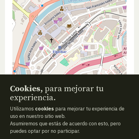
Cookies,
para mejorar tu
experiencia.
Utilizamos
cookies
para mejorar tu experiencia de
ATRAS
NUEVA BÚSQUEDA (VACÍA)
uso en nuestro sitio web.
Asumiremos que estás de acuerdo con esto, pero
puedes optar por no participar.