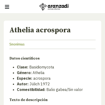
Athelia acrospora
Sinonímias
Datos cientificos
Clase:
Basidiomycota
Género:
Athelia
Especie:
acrospora
Autor:
Jülich 1972
Comestibilidad:
Balio gabea/Sin valor
Texto de descripción