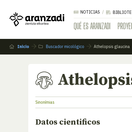
NOTICIAS
BIBLIOTE
QUÉ ES ARANZADI
PROYE
Inicio
Buscador micológico
Athelopsis glaucina
Athelopsi
Sinonímias
Datos cientificos