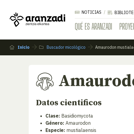
NOTICIAS
BIBLIOTE
QUÉ ES ARANZADI
PROYE
Inicio
Buscador micológico
Amaurodon mustiala
Amaurodo
Datos cientificos
Clase:
Basidiomycota
Género:
Amaurodon
Especie:
mustialaensis