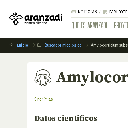
NOTICIAS
BIBLIOTE
QUÉ ES ARANZADI
PROYE
Inicio
Buscador micológico
Amylocorticium sub
Amylocor
Sinonímias
Datos cientificos