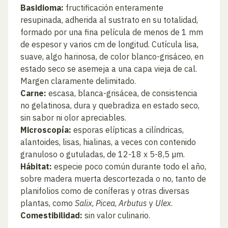
Basidioma:
fructificación enteramente
resupinada, adherida al sustrato en su totalidad,
formado por una fina película de menos de 1 mm
de espesor y varios cm de longitud. Cutícula lisa,
suave, algo harinosa, de color blanco-grisáceo, en
estado seco se asemeja a una capa vieja de cal.
Margen claramente delimitado.
Carne:
escasa, blanca-grisácea, de consistencia
no gelatinosa, dura y quebradiza en estado seco,
sin sabor ni olor apreciables.
Microscopía:
esporas elípticas a cilíndricas,
alantoides, lisas, hialinas, a veces con contenido
granuloso o gutuladas, de 12-18 x 5-8,5 µm.
Hábitat:
especie poco común durante todo el año,
sobre madera muerta descortezada o no, tanto de
planifolios como de coníferas y otras diversas
plantas, como
Salix
,
Picea
,
Arbutus
y
Ulex
.
Comestibilidad:
sin valor culinario.