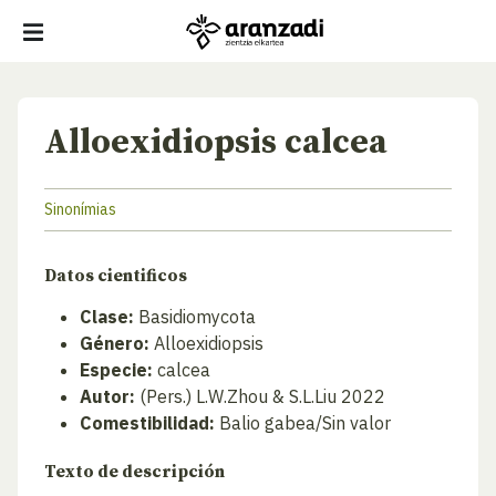
Alloexidiopsis calcea
Sinonímias
Datos cientificos
Clase:
Basidiomycota
Género:
Alloexidiopsis
Especie:
calcea
Autor:
(Pers.) L.W.Zhou & S.L.Liu 2022
Comestibilidad:
Balio gabea/Sin valor
Texto de descripción