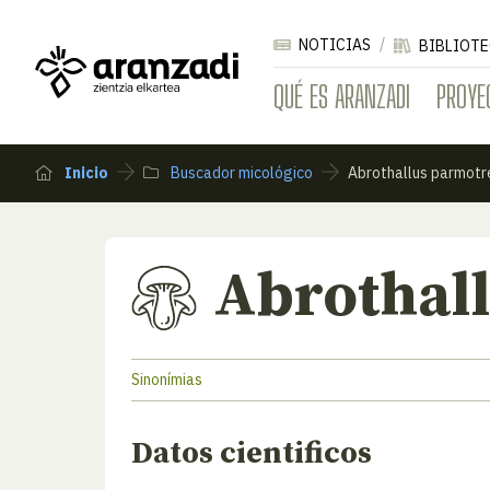
NOTICIAS
BIBLIOTE
QUÉ ES ARANZADI
PROYE
Inicio
Buscador micológico
Abrothallus parmotr
Abrothal
Sinonímias
Datos cientificos