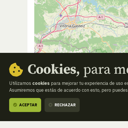
Cookies,
para me
Utilizamos
cookies
para mejorar tu experiencia de uso en
Asumiremos que estás de acuerdo con esto, pero puedes o
ACEPTAR
RECHAZAR