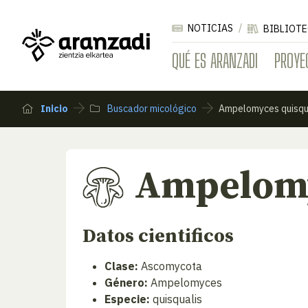
NOTICIAS
BIBLIOTE
QUÉ ES ARANZADI
PROYE
Inicio
Buscador micológico
Ampelomyces quisqu
Ampelomy
Datos cientificos
Clase:
Ascomycota
Género:
Ampelomyces
Especie:
quisqualis