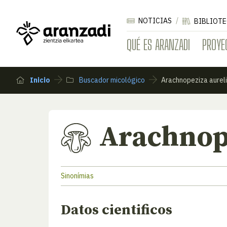
NOTICIAS
BIBLIOTE
QUÉ ES ARANZADI
PROYE
Inicio
Buscador micológico
Arachnopeziza aurel
Arachnope
Sinonímias
Datos cientificos