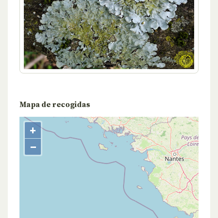
Mapa de recogidas
+
−