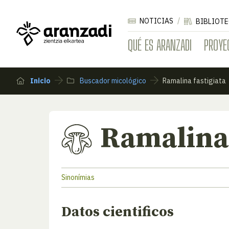
NOTICIAS
BIBLIOTE
QUÉ ES ARANZADI
PROYE
Inicio
Buscador micológico
Ramalina fastigiata
Ramalina 
Sinonímias
Datos cientificos