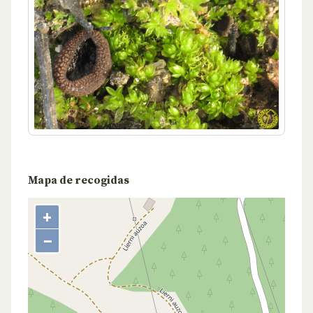
Mapa de recogidas
+
−