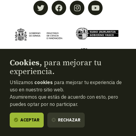
Cookies,
para mejorar tu
experiencia.
Utilizamos
cookies
para mejorar tu experiencia de
© 2026
Aranzadi — Zientzia elkartea
uso en nuestro sitio web.
Asumiremos que estás de acuerdo con esto, pero
Términos y condiciones
puedes optar por no participar.
Política de privacidad
Cookies
ACEPTAR
RECHAZAR