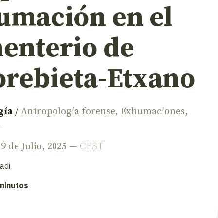
umación en el
enterio de
rebieta-Etxano
gía
/
Antropología forense
,
Exhumaciones
,
l
 9 de Julio, 2025 —
CEST
adi
 minutos