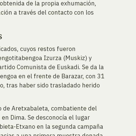
n obtenida de la propia exhumación,
ación a través del contacto con los
s
ficados, cuyos restos fueron
engotitabengoa Izurza (Muskiz) y
artido Comunista de Euskadi. Se da la
bengoa en el frente de Barazar, con 31
o, tras haber sido trasladado herido
no de Aretxabaleta, combatiente del
, en Dima. Se desconocía el lugar
ebieta-Etxano en la segunda campaña
 gracias a una primera muestra donada