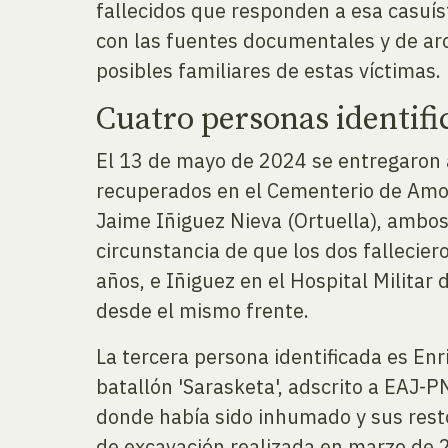
fallecidos que responden a esa casuíst
con las fuentes documentales y de archi
posibles familiares de estas víctimas.
Cuatro personas identifi
El 13 de mayo de 2024 se entregaron a 
recuperados en el Cementerio de Amor
Jaime Iñiguez Nieva (Ortuella), ambos
circunstancia de que los dos fallecier
años, e Iñiguez en el Hospital Militar
desde el mismo frente.
La tercera persona identificada es Enr
batallón 'Sarasketa', adscrito a EAJ-P
donde había sido inhumado y sus res
de excavación realizada en marzo de 2