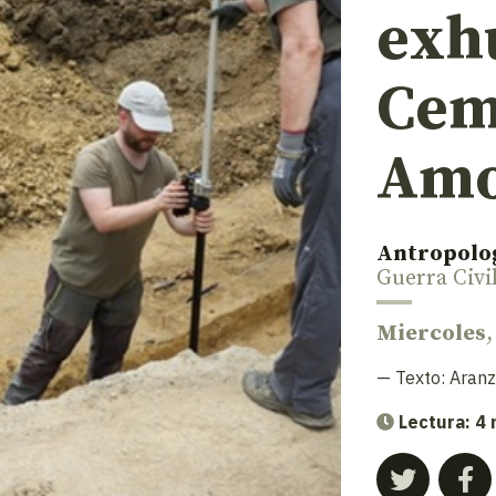
exh
Cem
Amo
Antropolo
Guerra Civi
Miercoles
,
— Texto:
Aranz
Lectura: 4