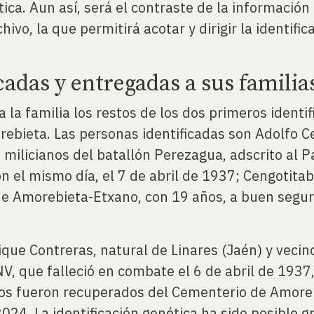
ica. Aun así, será el contraste de la informació
vo, la que permitirá acotar y dirigir la identific
cadas y entregadas a sus familia
la familia los restos de los dos primeros identi
ebieta. Las personas identificadas son Adolfo C
 milicianos del batallón Perezagua, adscrito al P
on el mismo día, el 7 de abril de 1937; Cengotita
 de Amorebieta-Etxano, con 19 años, a buen segur
ique Contreras, natural de Linares (Jaén) y veci
NV, que falleció en combate el 6 de abril de 1937
tos fueron recuperados del Cementerio de Amor
024. La identificación genética ha sido posible