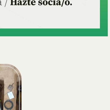
a /
Hazte socia/o.