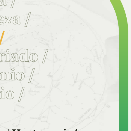
ia
/
eza
/
/
riado
/
onio
/
rio
/