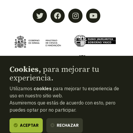
Cookies,
para mejorar tu
experiencia.
Utilizamos
cookies
para mejorar tu experiencia de
© 2026
Aranzadi — Zientzia elkartea
uso en nuestro sitio web.
Asumiremos que estás de acuerdo con esto, pero
Términos y condiciones
puedes optar por no participar.
Política de privacidad
Cookies
ACEPTAR
RECHAZAR