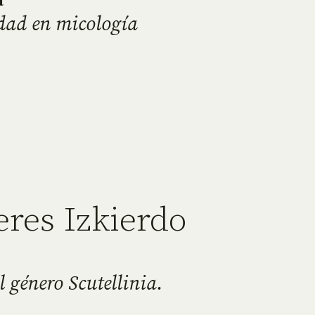
a
idad en micología
eres Izkierdo
l género Scutellinia.