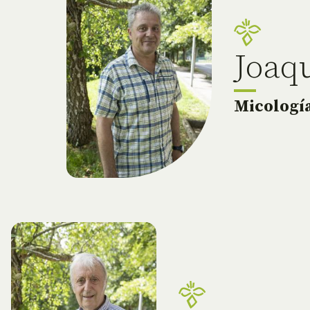
Joaq
Micologí