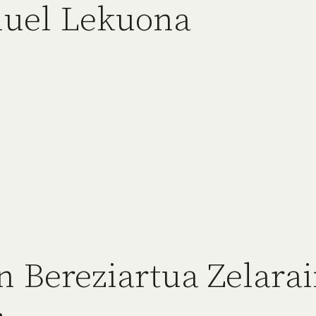
nuel Lekuona
n Bereziartua Zelara