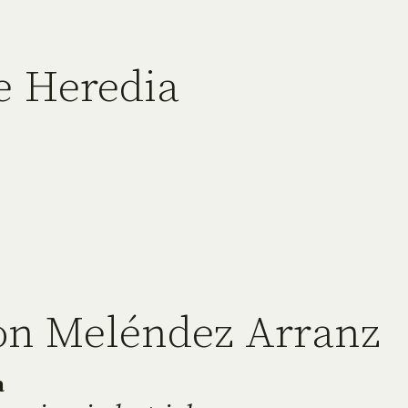
e Heredia
on Meléndez Arranz
a