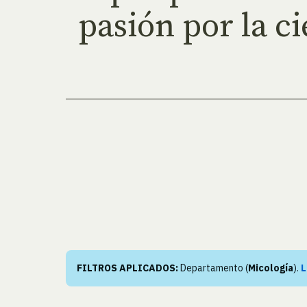
pasión por la ci
FILTROS APLICADOS:
Departamento (
Micología
).
L