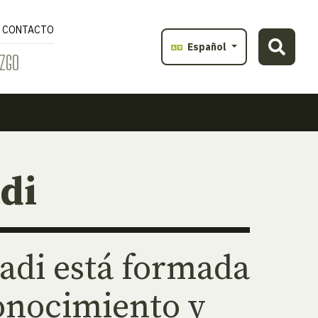
CONTACTO
Español
ZGO
di
di está formada
onocimiento y