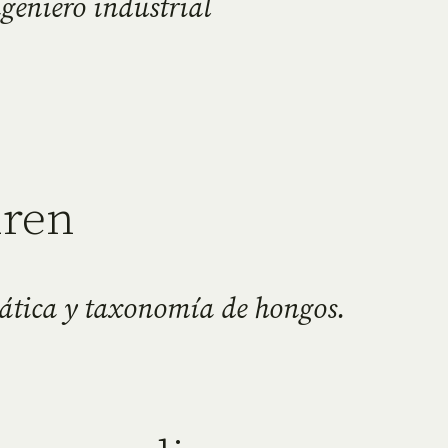
geniero industrial
uren
mática y taxonomía de hongos.