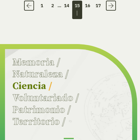
1
2
...
14
15
16
17
Memoria
/
Naturaleza
/
Ciencia
/
Voluntariado
/
Patrimonio
/
Territorio
/