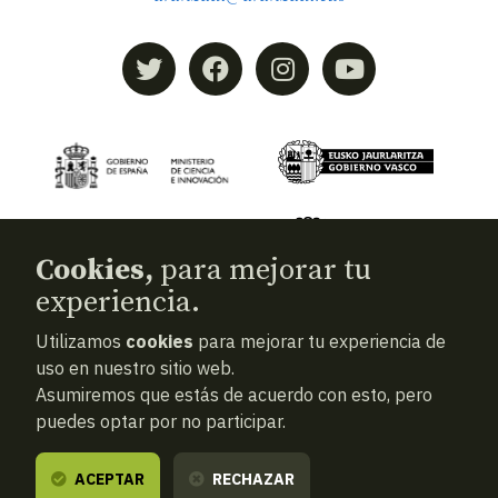
Cookies,
para mejorar tu
experiencia.
Utilizamos
cookies
para mejorar tu experiencia de
© 2026
Aranzadi — Zientzia elkartea
uso en nuestro sitio web.
Asumiremos que estás de acuerdo con esto, pero
Términos y condiciones
puedes optar por no participar.
Política de privacidad
Cookies
ACEPTAR
RECHAZAR