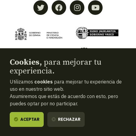
Cookies,
para mejorar tu
experiencia.
Utilizamos
cookies
para mejorar tu experiencia de
© 2026
Aranzadi — Zientzia elkartea
uso en nuestro sitio web.
Asumiremos que estás de acuerdo con esto, pero
Términos y condiciones
puedes optar por no participar.
Política de privacidad
Cookies
ACEPTAR
RECHAZAR