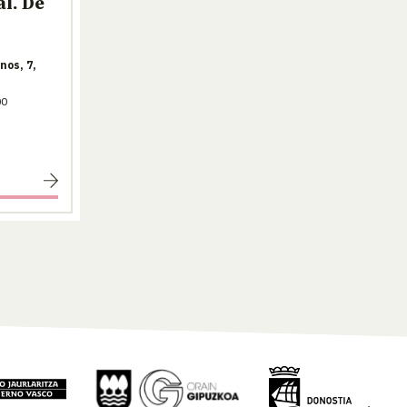
l. De
nos, 7,
00