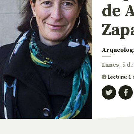
de 
Zap
Arqueolog
Lunes
, 5 d
Lectura: 1