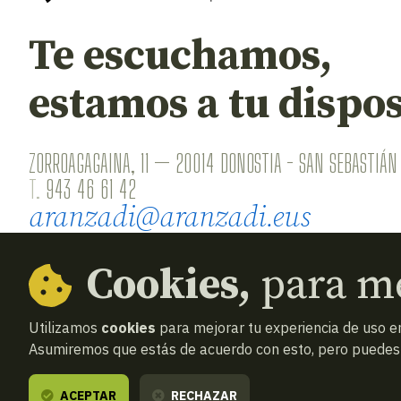
Te escuchamos,
estamos a tu dispos
ZORROAGAGAINA, 11 — 20014 DONOSTIA - SAN SEBASTIÁN 
T.
943 46 61 42
aranzadi@aranzadi.eus
Cookies,
para me
Utilizamos
cookies
para mejorar tu experiencia de uso en
Asumiremos que estás de acuerdo con esto, pero puedes o
© 2026
Aranzadi — Zientzia elkartea
Términos y
ACEPTAR
RECHAZAR