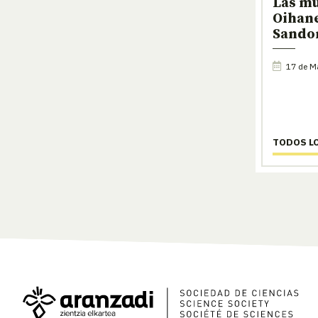
Las mu
Oihan
Sando
17 de M
TODOS L