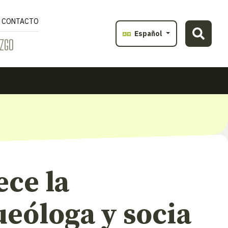
CONTACTO
Español
ZGO
ece la
eóloga y socia