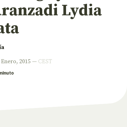
Aranzadi Lydia
ata
ía
e Enero, 2015 —
CEST
 minuto