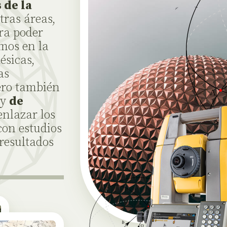
 de la
tras áreas,
ra poder
amos en la
ésicas,
as
ero también
y
de
enlazar los
con estudios
resultados