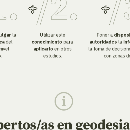
ulgar
la
Utilizar este
Poner a
dispos
ica
del
conocimiento
para
autoridades
la
in
 nivel
aplicarlo
en otros
la toma de decision
.
estudios.
con zonas de
ertos/as en geodesi