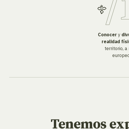
Conocer
y
div
realidad fís
territorio, a
europeo
Tenemos exp