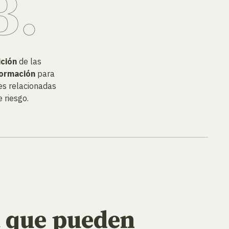
ición
de las
formación
para
es relacionadas
 riesgo.
a que pueden