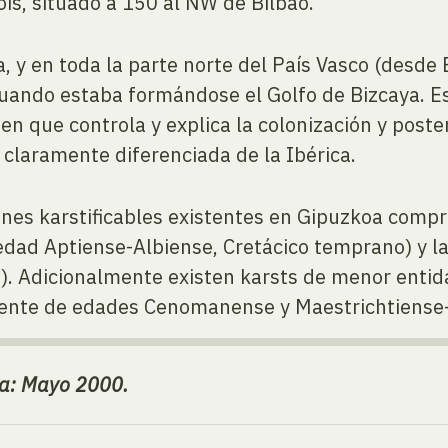
is, situado a 150 al NW de Bilbao.
, y en toda la parte norte del País Vasco (desde
uando estaba formándose el Golfo de Bizcaya. Es
n que controla y explica la colonización y poster
 claramente diferenciada de la Ibérica.
iones karstificables existentes en Gipuzkoa comp
edad Aptiense-Albiense, Cretácico temprano) y la
). Adicionalmente existen karsts de menor enti
almente de edades Cenomanense y Maestrichtiense
oa: Mayo 2000.