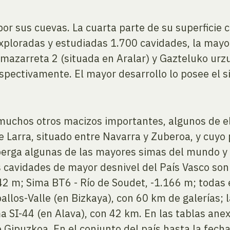
 por sus cuevas. La cuarta parte de su superfici
exploradas y estudiadas 1.700 cavidades, la mayo
azarreta 2 (situada en Aralar) y Gazteluko urzul
pectivamente. El mayor desarrollo lo posee el s
 muchos otros macizos importantes, algunos de e
 Larra, situado entre Navarra y Zuberoa, y cuyo 
berga algunas de las mayores simas del mundo y 
s cavidades de mayor desnivel del País Vasco son
42 m; Sima BT6 - Río de Soudet, -1.166 m; todas 
allos-Valle (en Bizkaya), con 60 km de galerías; l
a SI-44 (en Alava), con 42 km. En las tablas anex
 Gipuzkoa. En el conjunto del país hasta la fech