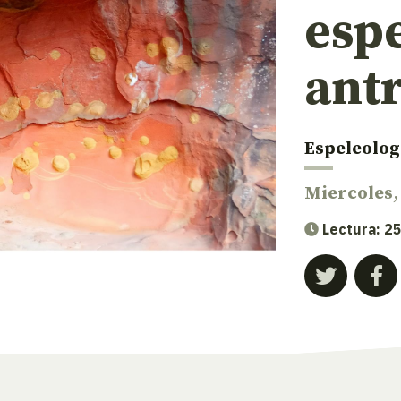
esp
ant
Espeleolog
Miercoles
Lectura: 2