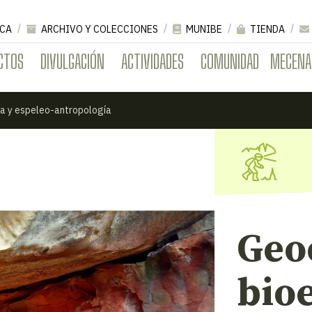
CA
ARCHIVO Y COLECCIONES
MUNIBE
TIENDA
CTOS
DIVULGACIÓN
ACTIVIDADES
COMUNIDAD
MECENA
a y espeleo-antropología
Geo
bioe