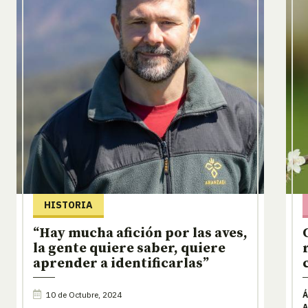
HISTORIA
“Hay mucha afición por las aves,
la gente quiere saber, quiere
aprender a identificarlas”
10 de Octubre, 2024
Á
A