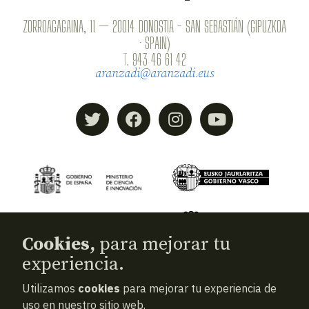
ZORROAGAGAINA, 11 — 20014 DONOSTIA - SAN SEBASTIÁN (GIPUZKOA
· SPAIN)
T.
943 46 61 42
aranzadi@aranzadi.eus
Cookies,
para mejorar tu
experiencia.
Utilizamos
cookies
para mejorar tu experiencia de
© 2026
Aranzadi — Zientzia elkartea
uso en nuestro sitio web.