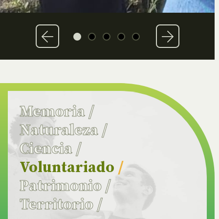
Memoria
/
Naturaleza
/
Ciencia
/
Voluntariado
/
Patrimonio
/
Territorio
/