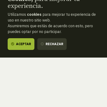
experiencia.
Utilizamos
cookies
para mejorar tu experiencia de
uso en nuestro sitio web.
Asumiremos que estás de acuerdo con esto, pero
puedes optar por no participar.
ACEPTAR
RECHAZAR
ARTÍCULO
Una nueva estrella en el cielo…
y un recuerdo que brilla con
fuerza
A
20 de Junio, 2025