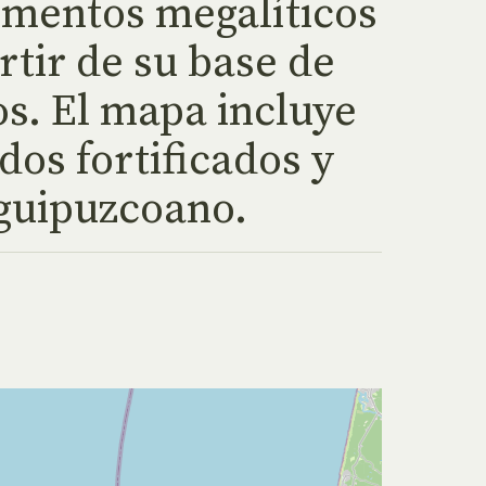
umentos megalíticos
tir de su base de
os. El mapa incluye
dos fortificados y
 guipuzcoano.