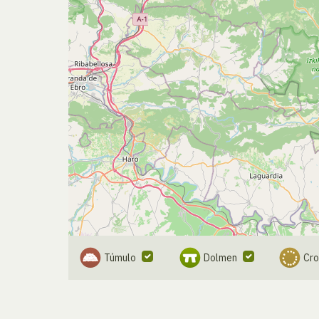
Túmulo
Dolmen
Cr