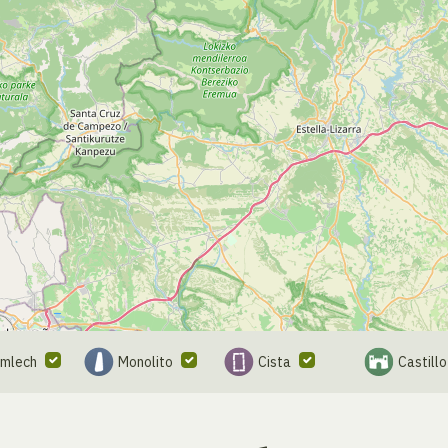
omlech
Monolito
Cista
Castillo