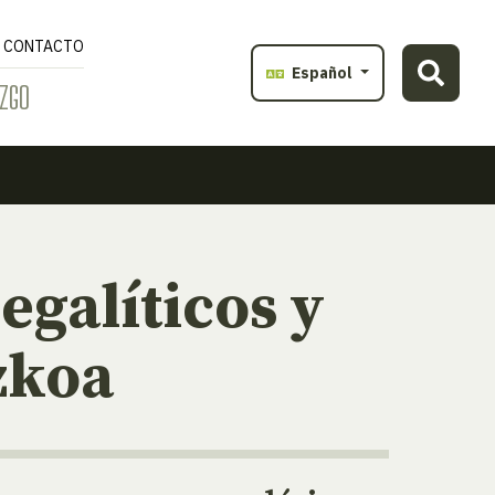
CONTACTO
Español
ZGO
galíticos y
zkoa