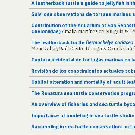
A leatherback tuttle's guide to jellyfish in t
Suivi des observations de tortues marines s
Contribution of the Aquarium of San Sebasti
Cheloniidae)
Amalia Martínez de Murguía & De
The leatherback turtle
Dermochelys coriacea
Mendizabal, Raúl Castro Uranga & Carlos Garc
Captura incidental de tortugas marinas en 
Revisión de los conocimientos actuales sobr
Habitat alteration and mortality of adult le
The Renatura sea turtle conservation progr
An overview of fisheries and sea turtle byca
Importance of modeling in sea turtle studie
Succeeding in sea turtle conservation: not j