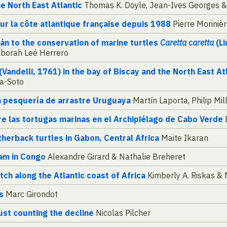
he North East Atlantic
Thomas K. Doyle, Jean-Ives Georges &
ur la côte atlantique française depuis 1988
Pierre Moriniè
án to the conservation of marine turtles
Caretta caretta
(L
borah Leé Herrero
(Vandelli, 1761) in the bay of Biscay and the North East At
ía-Soto
la pesquería de arrastre Uruguaya
Martín Laporta, Philip Mi
e las tortugas marinas en el Archipiélago de Cabo Verde
atherback turtles in Gabon, Central Africa
Maite Ikaran
am in Congo
Alexandre Girard & Nathalie Breheret
tch along the Atlantic coast of Africa
Kimberly A. Riskas & 
s
Marc Girondot
ust counting the decline
Nicolas Pilcher