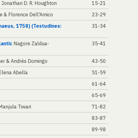
 Jonathan D. R. Houghton
15-21
re & Florence Dell'Amico
23-29
inaeus, 1758) (Testudines:
31-34
lantic
Nagore Zaldua-
35-41
ller & Andrés Domingo
43-50
Elena Abella
51-59
61-64
65-69
Manjula Tiwari
71-82
83-87
89-98