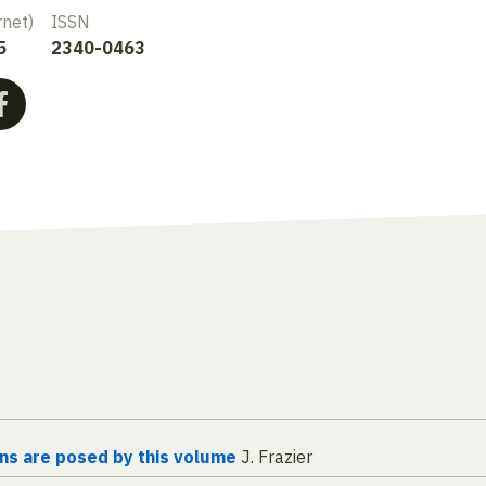
rnet)
ISSN
5
2340-0463
ns are posed by this volume
J. Frazier