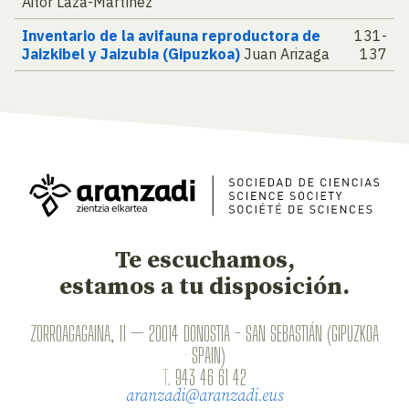
Aitor Laza-Martínez
Inventario de la avifauna reproductora de
131-
Jaizkibel y Jaizubia (Gipuzkoa)
Juan Arizaga
137
Te escuchamos,
estamos a tu disposición.
ZORROAGAGAINA, 11 — 20014 DONOSTIA - SAN SEBASTIÁN (GIPUZKOA
· SPAIN)
T.
943 46 61 42
aranzadi@aranzadi.eus