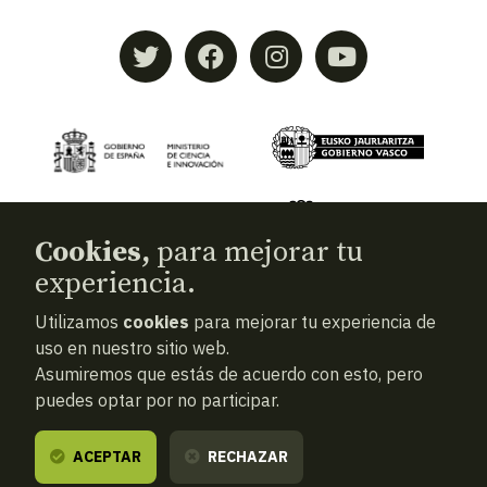
Cookies,
para mejorar tu
experiencia.
Utilizamos
cookies
para mejorar tu experiencia de
© 2026
Aranzadi — Zientzia elkartea
uso en nuestro sitio web.
Asumiremos que estás de acuerdo con esto, pero
Términos y condiciones
puedes optar por no participar.
Política de privacidad
Cookies
ACEPTAR
RECHAZAR