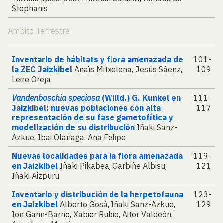
Stephanis
Ambito Terrestre
Inventario de hábitats y flora amenazada de
101-
la ZEC Jaizkibel
Anaïs Mitxelena, Jesús Sáenz,
109
Leire Oreja
Vandenboschia speciosa
(Willd.) G. Kunkel en
111-
Jaizkibel: nuevas poblaciones con alta
117
representación de su fase gametofítica y
modelización de su distribución
Iñaki Sanz-
Azkue, Ibai Olariaga, Ana Felipe
Nuevas localidades para la flora amenazada
119-
en Jaizkibel
Iñaki Pikabea, Garbiñe Albisu,
121
Iñaki Aizpuru
Inventario y distribución de la herpetofauna
123-
en Jaizkibel
Alberto Gosá, Iñaki Sanz-Azkue,
129
Ion Garin-Barrio, Xabier Rubio, Aitor Valdeón,