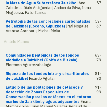
la Masa de Agua Subterránea Jaizkibel
Ane
57
Zabaleta, Iñaki Antiguedad, Andoni da Silva, Inma
Muguerza, Patxi Tarnes
Petrología de las concreciones carbonatadas
59-
de Jaizkibel (Eoceno, Gipuzkoa)
Irati Nogales,
67
Arantxa Aranburu, Michel Molia
Ambito Marino
Comunidades bentónicas de los fondos
69-
aledaños a Jaizkibel (Golfo de Bizkaia)
79
Florencio Aguirrezabalaga
Riqueza de los fondos intra- y circa-litorales
81-
de Jaizkibel
Ricardo Aguilar
90
Estudio de las poblaciones de cetáceos y
91-
detección de Zonas Especiales de
99
Conservación para los cetáceos en el entorno
marino de Jaizkibel y aguas adyacentes
Enara
Marcos-Ipiña, Juan Manuel Salazar, Renaud de