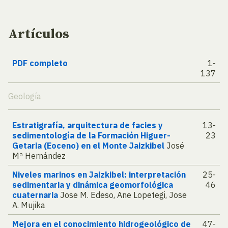
Artículos
PDF completo
1-
137
Geología
Estratigrafía, arquitectura de facies y
13-
sedimentología de la Formación Higuer-
23
Getaria (Eoceno) en el Monte Jaizkibel
José
Mª Hernández
Niveles marinos en Jaizkibel: interpretación
25-
sedimentaria y dinámica geomorfológica
46
cuaternaria
Jose M. Edeso, Ane Lopetegi, Jose
A. Mujika
Mejora en el conocimiento hidrogeológico de
47-