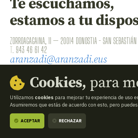
Te escuchamos,
estamos a tu dispos
ZORROAGAGAINA, 11 — 20014 DONOSTIA - SAN SEBASTIÁN 
T.
943 46 61 42
aranzadi@aranzadi.eus
Cookies,
para me
Utilizamos
cookies
para mejorar tu experiencia de uso en
Asumiremos que estás de acuerdo con esto, pero puedes o
© 2026
Aranzadi — Zientzia elkartea
Términos y
ACEPTAR
RECHAZAR