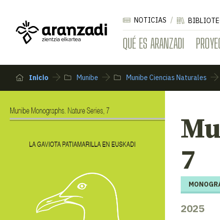
NOTICIAS
BIBLIOTE
QUÉ ES ARANZADI
PROYE
Inicio
Munibe
Munibe Ciencias Naturales
Mu
7
MONOGRÁ
2025