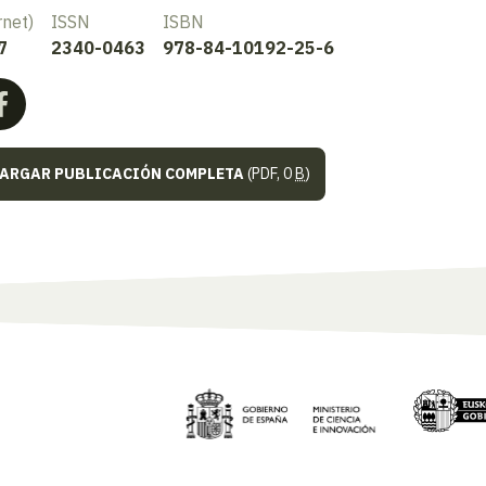
rnet)
ISSN
ISBN
7
2340-0463
978-84-10192-25-6
ARGAR PUBLICACIÓN COMPLETA
(PDF, 0
B
)