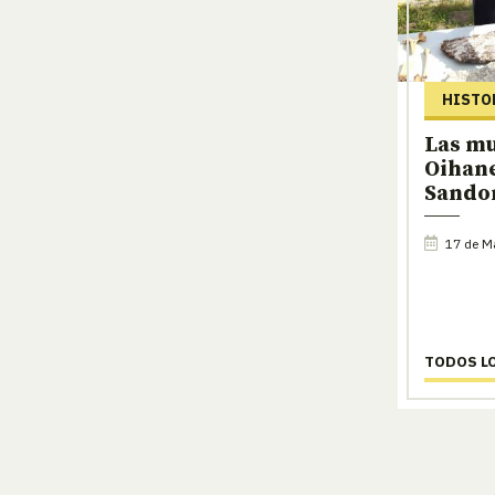
HISTO
Las mu
Oihan
Sando
17 de M
TODOS L