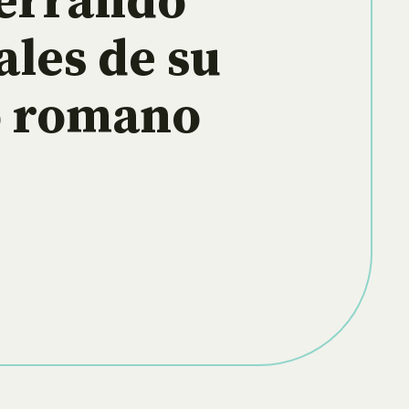
errando
ales de su
o romano