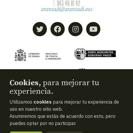
T.
943 46 61 42
aranzadi@aranzadi.eus
Cookies,
para mejorar tu
experiencia.
Utilizamos
cookies
para mejorar tu experiencia de
© 2026
Aranzadi — Zientzia elkartea
uso en nuestro sitio web.
Asumiremos que estás de acuerdo con esto, pero
Términos y condiciones
puedes optar por no participar.
Política de privacidad