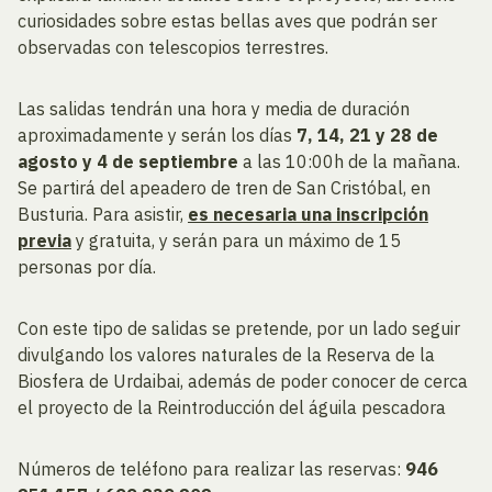
curiosidades sobre estas bellas aves que podrán ser
observadas con telescopios terrestres.
Las salidas tendrán una hora y media de duración
aproximadamente y serán los días
7
, 14
,
2
1
y
2
8
d
e
a
g
o
s
to
y
4
d
e
s
ep
tiembre
a las 10:00h de la mañana.
Se partirá del apeadero de tren de San Cristóbal, en
Busturia. Para asistir,
e
s
ne
c
e
s
a
ri
a
un
a
i
n
s
c
ri
p
ci
ó
n
p
r
e
vi
a
y gratuita, y serán para un máximo de 15
personas por día.
Con este tipo de salidas se pretende, por un lado seguir
divulgando los valores naturales de la Reserva de la
Biosfera de Urdaibai, además de poder conocer de cerca
el proyecto de la Reintroducción del águila pescadora
Números de teléfono para realizar las reservas:
94
6