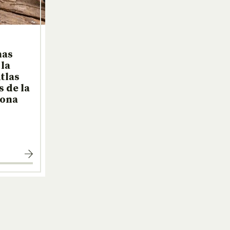
nas
la
tlas
s de la
lona