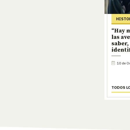
HISTO
“Hay m
las av
saber,
identi
10 de Oc
TODOS L