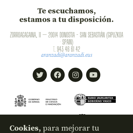
Te escuchamos,
estamos a tu disposición.
ZORROAGAGAINA, 11 — 20014 DONOSTIA - SAN SEBASTIÁN (GIPUZKOA
· SPAIN)
T.
943 46 61 42
aranzadi@aranzadi.eus
Cookies,
para mejorar tu