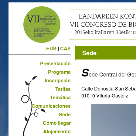
EUS
|
CAS
Sede
Presentación
S
Programa
ede Central del Go
Inscripción
Calle Donostia-San Sebas
Tarifas
01010 Vitoria-Gasteiz
Temática
Comunicaciones
Sede
Cómo llegar
Alojamiento