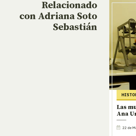
Relacionado
con Adriana Soto
Sebastián
HISTO
Las mu
Ana U
22 de M