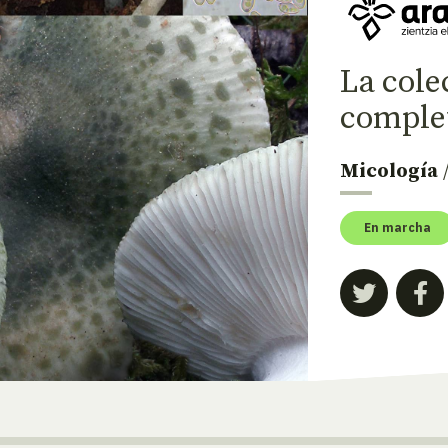
La cole
comple
Micología
En marcha