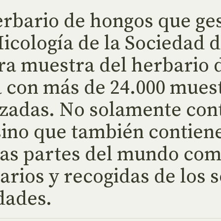
rbario de hongos que ges
cología de la Sociedad d
a muestra del herbario d
 con más de 24.000 muest
izadas. No solamente con
 sino que también contien
ras partes del mundo co
rios y recogidas de los s
idades.