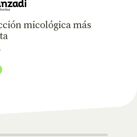
cción micológica más
ta
/