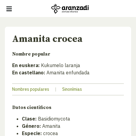
Amanita crocea
Nombre popular
En euskera:
Kukumelo laranja
En castellano:
Amanita enfundada
Nombres populares
|
Sinonímias
Datos cientificos
Clase:
Basidiomycota
Género:
Amanita
Especie:
crocea