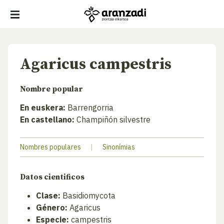
Agaricus campestris
Nombre popular
En euskera:
Barrengorria
En castellano:
Champiñón silvestre
Nombres populares
|
Sinonímias
Datos cientificos
Clase:
Basidiomycota
Género:
Agaricus
Especie:
campestris