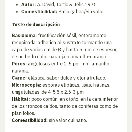
Autor:
A. David, Tortic & Jelic 1975
Comestibilidad:
Balio gabea/Sin valor
Texto de descripción
Basidioma:
fructificación sésil, enteramente
resupinada, adherida al sustrato formando una
capa de varios cm de Ø y hasta 5 mm de espesor,
de un bello color naranja o amarillo-naranja.
Poros:
angulosos entre 2-5 por mm, amarillo-
naranja.
Carne:
elástica, sabor dulce y olor afrutado.
Microscopía:
esporas elípticas, lisas, hialinas,
unigutuladas, de 4-5,5 x 2,5-3 µm.
Hábitat:
poco común, en otoño, en la cara inferior
de los troncos caídos, tanto de coníferas como de
planifolios.
Comestibilidad:
sin valor culinario.