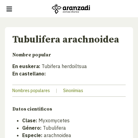
Tubulifera arachnoidea
Nombre popular
En euskera:
Tubifera herdoiltsua
En castellano:
Nombres populares
|
Sinonímias
Datos cientificos
Clase:
Myxomycetes
Género:
Tubulifera
Especie:
arachnoidea