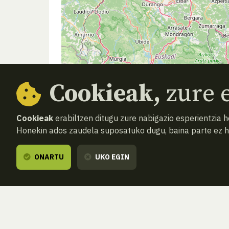
Cookieak,
zure e
Cookieak
erabiltzen ditugu zure nabigazio esperientzia 
Honekin ados zaudela suposatuko dugu, baina parte ez 
ONARTU
UKO EGIN