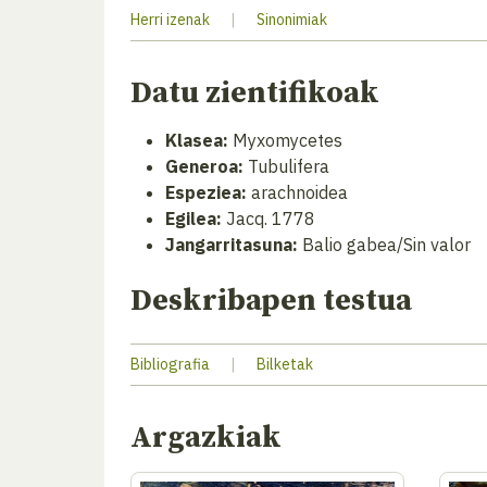
Herri izenak
|
Sinonimiak
Datu zientifikoak
Klasea:
Myxomycetes
Generoa:
Tubulifera
Espeziea:
arachnoidea
Egilea:
Jacq. 1778
Jangarritasuna:
Balio gabea/Sin valor
Deskribapen testua
Bibliografia
|
Bilketak
Argazkiak