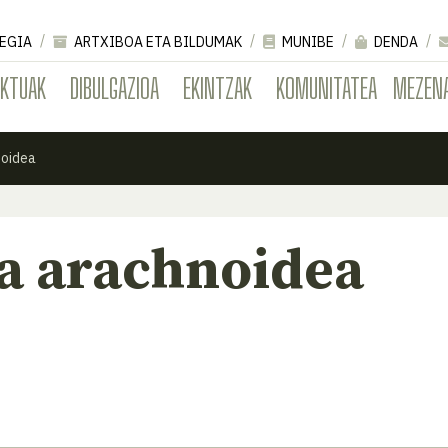
EGIA
ARTXIBOA ETA BILDUMAK
MUNIBE
DENDA
EKTUAK
DIBULGAZIOA
EKINTZAK
KOMUNITATEA
MEZEN
noidea
a arachnoidea