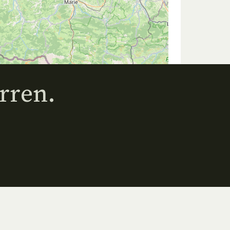
rren.