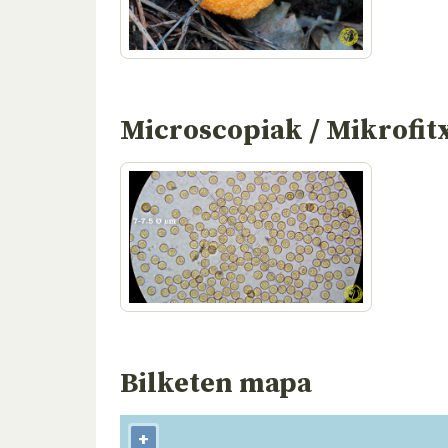
Microscopiak / Mikrofit
Bilketen mapa
+