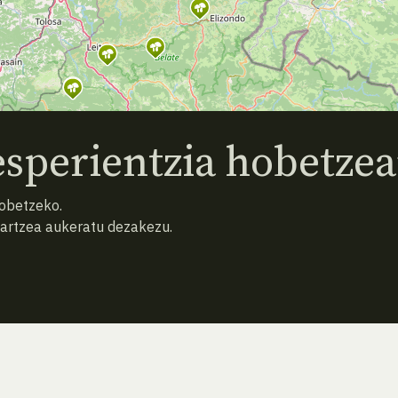
sperientzia hobetzea
hobetzeko.
hartzea aukeratu dezakezu.