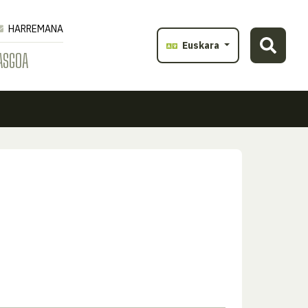
HARREMANA
Euskara
ASGOA