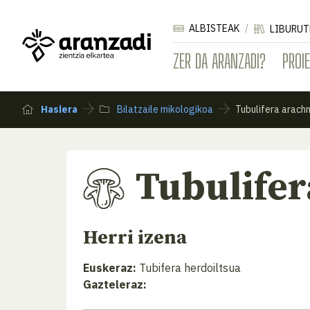
ALBISTEAK
LIBURUT
ZER DA ARANZADI?
PROI
Hasiera
Bilatzaile mikologikoa
Tubulifera arach
Tubulifer
Herri izena
Euskeraz:
Tubifera herdoiltsua
Gazteleraz: