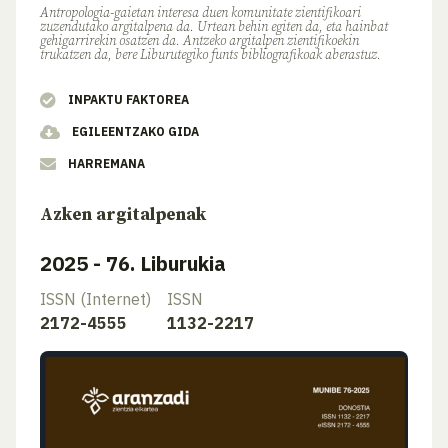
Antropologia-gaietan interesa duen komunitate zientifikoari
zuzendutako argitalpena da. Urtean behin egiten da, eta hainbat
gehigarrirekin osatzen da. Antzeko argitalpen zientifikoekin
trukatzen da, bere Liburutegiko funts bibliografikoak aberastuz.
INPAKTU FAKTOREA
EGILEENTZAKO GIDA
HARREMANA
Azken argitalpenak
2025 - 76. Liburukia
ISSN (Internet)
ISSN
2172-4555
1132-2217