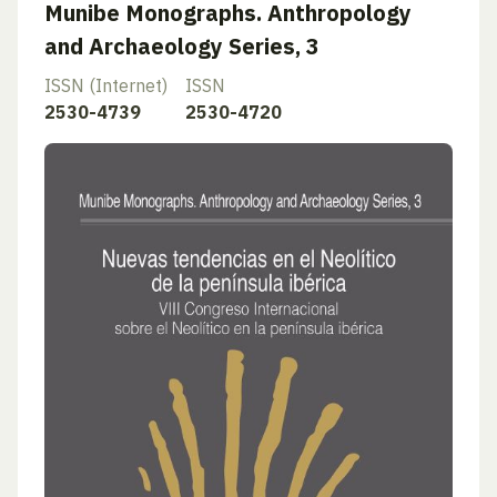
Munibe Monographs. Anthropology
and Archaeology Series, 3
ISSN (Internet)
ISSN
2530-4739
2530-4720