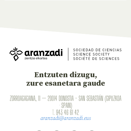
Entzuten dizugu,
zure esanetara gaude
ZORROAGAGAINA, 11 — 20014 DONOSTIA - SAN SEBASTIÁN (GIPUZKOA
· SPAIN)
T.
943 46 61 42
aranzadi@aranzadi.eus