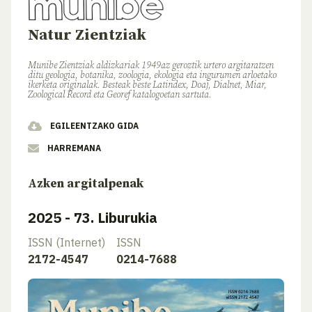
Natur Zientziak
Munibe Zientziak aldizkariak 1949az geroztik urtero argitaratzen
ditu geologia, botanika, zoologia, ekologia eta ingurumen arloetako
ikerketa originalak. Besteak beste Latindex, Doaj, Dialnet, Miar,
Zoological Record eta Georef katalogoetan sartuta.
EGILEENTZAKO GIDA
HARREMANA
Azken argitalpenak
2025 - 73. Liburukia
ISSN (Internet)
ISSN
2172-4547
0214-7688