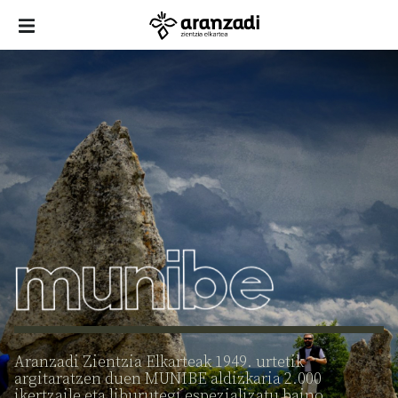
Aranzadi Zientzia Elkarteak 1949. urtetik
argitaratzen duen MUNIBE aldizkaria 2.000
ikertzaile eta liburutegi espezializatu baino