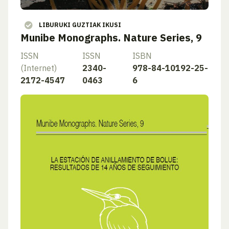
LIBURUKI GUZTIAK IKUSI
Munibe Monographs. Nature Series, 9
ISSN
ISSN
ISBN
(Internet)
2340-
978-84-10192-25-
2172-4547
0463
6