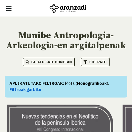
Munibe Antropologia-
Arkeologia-en argitalpenak
BILATU SAIL HONETAN
FILTRATU
APLIKATUTAKO FILTROAK:
Mota (
Monografikoak
).
Filtroak garbitu