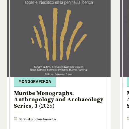
MONOGRAFIKOA
Munibe Monographs.
Anthropology and Archaeology
Series, 3
(2025)
2025eko urtarrilaren 1a