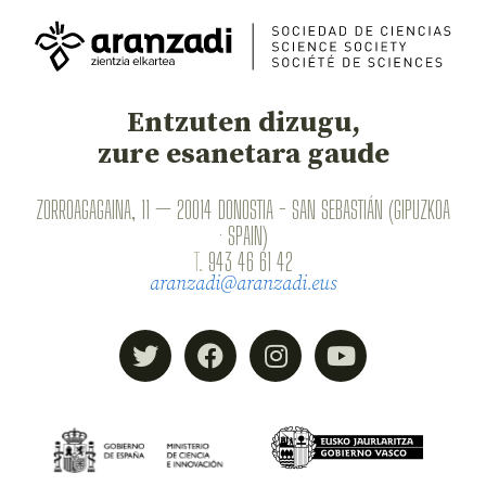
Entzuten dizugu,
zure esanetara gaude
ZORROAGAGAINA, 11 — 20014 DONOSTIA - SAN SEBASTIÁN (GIPUZKOA
· SPAIN)
T.
943 46 61 42
aranzadi@aranzadi.eus