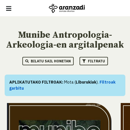
Munibe Antropologia-
Arkeologia-en argitalpenak
BILATU SAIL HONETAN
FILTRATU
APLIKATUTAKO FILTROAK:
Mota (
Liburukiak
).
Filtroak
garbitu