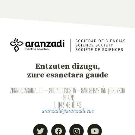
Entzuten dizugu,
zure esanetara gaude
ZORROAGAGAINA, 11 — 20014 DONOSTIA - SAN SEBASTIÁN (GIPUZKOA
· SPAIN)
T.
943 46 61 42
aranzadi@aranzadi.eus