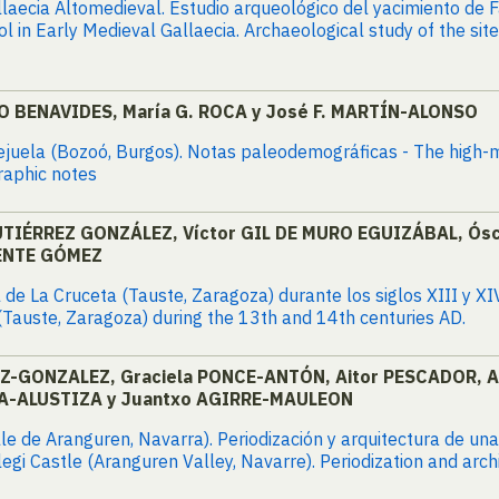
 Gallaecia Altomedieval. Estudio arqueológico del yacimiento de 
rol in Early Medieval Gallaecia. Archaeological study of the sit
O BENAVIDES, María G. ROCA y José F. MARTÍN-ALONSO
ejuela (Bozoó, Burgos). Notas paleodemográficas - The high-m
raphic notes
 GUTIÉRREZ GONZÁLEZ, Víctor GIL DE MURO EGUIZÁBAL, Ó
UENTE GÓMEZ
de La Cruceta (Tauste, Zaragoza) durante los siglos XIII y XI
 (Tauste, Zaragoza) during the 13th and 14th centuries AD.
UIZ-GONZALEZ, Graciela PONCE-ANTÓN, Aitor PESCADOR, 
KA-ALUSTIZA y Juantxo AGIRRE-MAULEON
alle de Aranguren, Navarra). Periodización y arquitectura de un
legi Castle (Aranguren Valley, Navarre). Periodization and arch