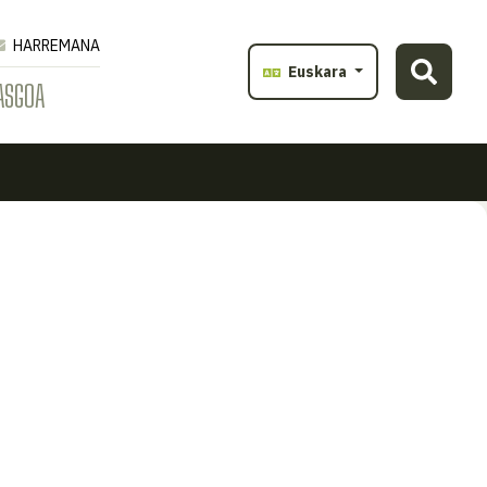
HARREMANA
Euskara
ASGOA