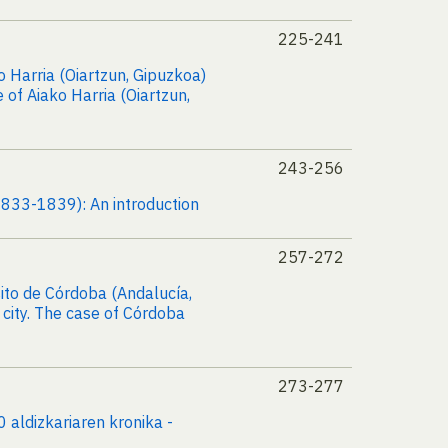
225-241
o Harria (Oiartzun, Gipuzkoa)
 of Aiako Harria (Oiartzun,
243-256
1833-1839): An introduction
257-272
sito de Córdoba (Andalucía,
 city. The case of Córdoba
273-277
aldizkariaren kronika -