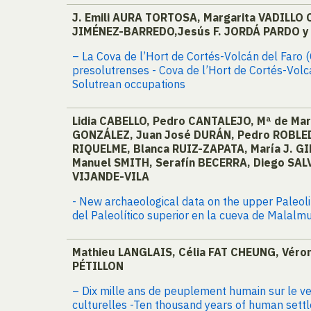
J. Emili AURA TORTOSA, Margarita VADILLO
JIMÉNEZ-BARREDO,Jesús F. JORDÁ PARDO y
– La Cova de l’Hort de Cortés-Volcán del Faro (
presolutrenses - Cova de l’Hort de Cortés-Volcán
Solutrean occupations
Lidia CABELLO, Pedro CANTALEJO, Mª de Ma
GONZÁLEZ, Juan José DURÁN, Pedro ROBLED
RIQUELME, Blanca RUIZ-ZAPATA, María J. G
Manuel SMITH, Serafín BECERRA, Diego SA
VIJANDE-VILA
- New archaeological data on the upper Paleol
del Paleolítico superior en la cueva de Malalm
Mathieu LANGLAIS, Célia FAT CHEUNG, Vér
PÉTILLON
– Dix mille ans de peuplement humain sur le ve
culturelles -Ten thousand years of human sett