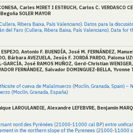
 CONESA, Carles MIRET I ESTRUCH, Carlos C. VERDASCO C
 Begoña SOLER MAYOR
Cullera, Ribera Baixa, País Valenciano). Datos para la discusi
 del Faro (Cullera, Ribera Baixa, País Valenciano). Data for t
r ESPEJO, Antonio F. BUENDÍA, José M. FERNÁNDEZ, Manu
O, Bárbara AVEZUELA, Jesús F. JORDÁ PARDO, Paloma UZ
IL-GARCÍA, José RAMOS MUÑOZ, Gerd-Christian WENIGER,
LVADOR FERNÁNDEZ, Salvador DOMINGUEZ-BELLA, Yvonne 
ithicsite of cueva de Malalmuerzo (Moclín, Granada, Spain) –
uerzo (Moclín, Granada, España)
onique LAROULANDIE, Alexandre LEFEBVRE, Benjamin MARQ
rsant nord des Pyrénées (21000-11000 cal BP) entre unificati
lement in the northern slope of the Pyrenees (21000-11000 c