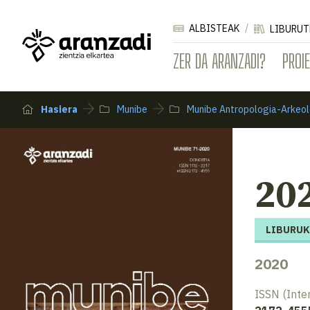
ALBISTEAK
LIBURUT
ZER DA ARANZADI?
PROI
Hasiera
Munibe
Munibe Antropologia-Arkeol
202
LIBURUK
2020
ISSN (Inte