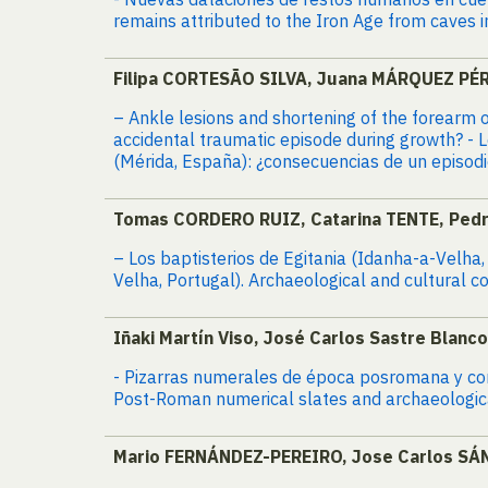
remains attributed to the Iron Age from caves i
Filipa CORTESÃO SILVA, Juana MÁRQUEZ PÉ
– Ankle lesions and shortening of the forearm
accidental traumatic episode during growth? - 
(Mérida, España): ¿consecuencias de un episodi
Tomas CORDERO RUIZ, Catarina TENTE, Ped
– Los baptisterios de Egitania (Idanha-a-Velha,
Velha, Portugal). Archaeological and cultural c
Iñaki Martín Viso, José Carlos Sastre Blanc
- Pizarras numerales de época posromana y cont
Post-Roman numerical slates and archaeological 
Mario FERNÁNDEZ-PEREIRO, Jose Carlos S