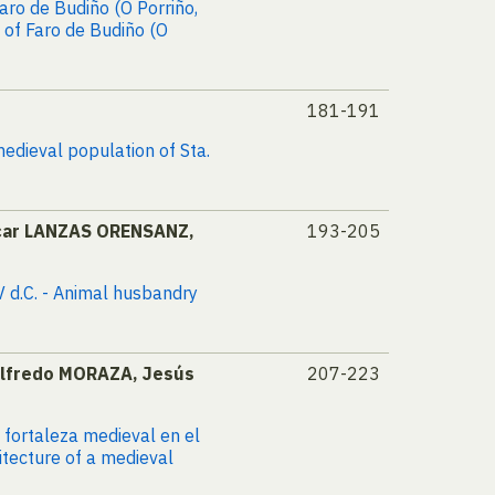
Faro de Budiño (O Porriño,
e of Faro de Budiño (O
181-191
edieval population of Sta.
scar LANZAS ORENSANZ,
193-205
V d.C. - Animal husbandry
Alfredo MORAZA, Jesús
207-223
a fortaleza medieval en el
itecture of a medieval