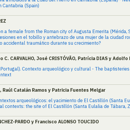
n Cantabria (Spain)
REZ
 on a female from the Roman city of Augusta Emerita (Mérida,
Lesiones en el tobillo y antebrazo de una mujer de la ciudad 
o accidental traumático durante su crecimiento?
ro C. CARVALHO, José CRISTÓVÃO, Patrícia DIAS y Adol
 Portugal). Contexto arqueológico y cultural - The baptisterie
ontext
o, Raúl Catalán Ramos y Patricia Fuentes Melgar
extos arqueológicos: el yacimiento de El Castillón (Santa Eul
contexts: the site of El Castillón (Santa Eulalia de Tábara, 
ÁNCHEZ-PARDO y Francisco ALONSO TOUCIDO