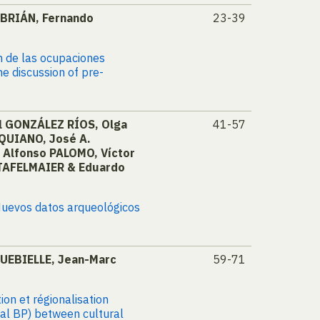
EBRIÁN, Fernando
23-39
ón de las ocupaciones
he discussion of pre-
el GONZÁLEZ RÍOS, Olga
41-57
QUIANO, José A.
 Alfonso PALOMO, Víctor
TAFELMAIER & Eduardo
 Nuevos datos arqueológicos
UEBIELLE, Jean-Marc
59-71
on et régionalisation
al BP) between cultural