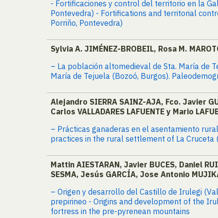
- Fortificaciones y control del territorio en la
Pontevedra) - Fortifications and territorial cont
Porriño, Pontevedra)
Sylvia A. JIMÉNEZ-BROBEIL, Rosa M. MAROT
– La población altomedieval de Sta. María de T
María de Tejuela (Bozoó, Burgos). Paleodemog
Alejandro SIERRA SAINZ-AJA, Fco. Javier
Carlos VALLADARES LAFUENTE y Mario LAF
– Prácticas ganaderas en el asentamiento rural 
practices in the rural settlement of La Cruceta
Mattin AIESTARAN, Javier BUCES, Daniel R
SESMA, Jesús GARCÍA, Jose Antonio MUJI
– Origen y desarrollo del Castillo de Irulegi (V
prepirineo - Origins and development of the Iru
fortress in the pre-pyrenean mountains