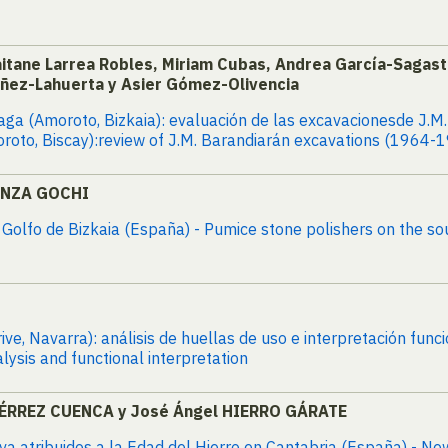
aitane Larrea Robles, Miriam Cubas, Andrea García-Sagast
úñez-Lahuerta y Asier Gómez-Olivencia
ttaga (Amoroto, Bizkaia): evaluación de las excavacionesde J.
roto, Biscay):review of J.M. Barandiarán excavations (1964-1
ANZA GOCHI
 Golfo de Bizkaia (España) - Pumice stone polishers on the so
ve, Navarra): análisis de huellas de uso e interpretación func
alysis and functional interpretation
IÉRREZ CUENCA y José Ángel HIERRO GÁRATE
a atribuidos a la Edad del Hierro en Cantabria (España) - N