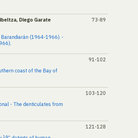
ibeltza, Diego Garate
73-89
M. Barandiarán (1964-1966). -
966).
91-102
uthern coast of the Bay of
103-120
ional - The denticulates from
121-128
14
ew
C datings of human