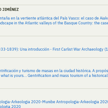
O JIMÉNEZ
ntaña en la vertiente atlántica del País Vasco: el caso de Aiak
ndscape in the Atlantic valleys of the Basque Country: the case
833-1839): Una introducción - First Carlist War Archaeology (
trificación y turismo de masas en la ciudad histórica. A propó
hat is yours… Gentrification and mass tourism of a historical
ologia-Arkeologia 2020-Munibe Antropologia-Arkeologia 2020 
eologia 2020