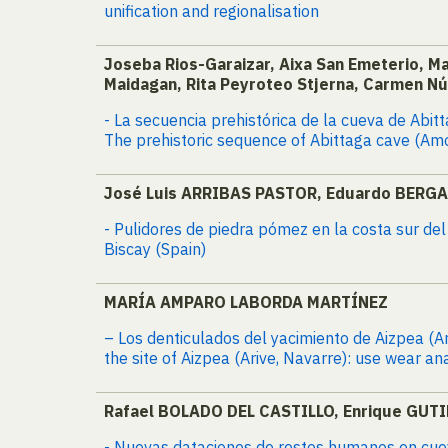
unification and regionalisation
Joseba Rios-Garaizar, Aixa San Emeterio, M
Maidagan, Rita Peyroteo Stjerna, Carmen N
- La secuencia prehistórica de la cueva de Abi
The prehistoric sequence of Abittaga cave (Amo
José Luis ARRIBAS PASTOR, Eduardo BERG
- Pulidores de piedra pómez en la costa sur del
Biscay (Spain)
MARÍA AMPARO LABORDA MARTÍNEZ
– Los denticulados del yacimiento de Aizpea (Ari
the site of Aizpea (Arive, Navarre): use wear an
Rafael BOLADO DEL CASTILLO, Enrique GUT
- Nuevas dataciones de restos humanos en cuev