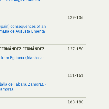
129-136
 Spain):consequences of an
romana de Augusta Emerita
fo FERNÁNDEZ FERNÁNDEZ
137-150
s from Egitania (Idanha-a-
151-161
alia de Tábara, Zamora). -
Zamora).
163-180