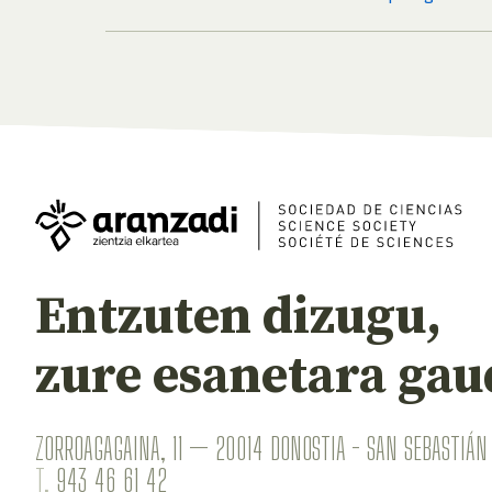
Entzuten dizugu,
zure esanetara gau
ZORROAGAGAINA, 11 — 20014 DONOSTIA - SAN SEBASTIÁN 
T.
943 46 61 42