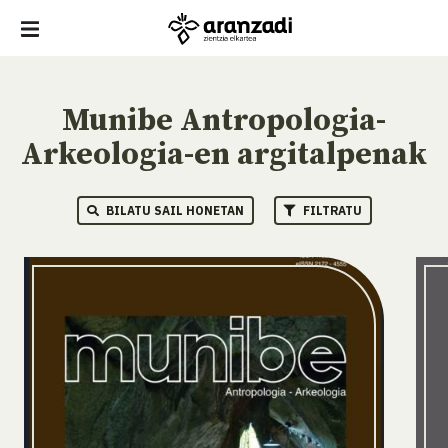
Munibe Antropologia-
Arkeologia-en argitalpenak
BILATU SAIL HONETAN
FILTRATU