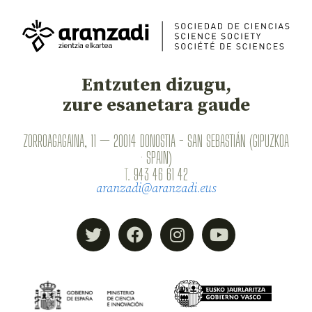
Entzuten dizugu,
zure esanetara gaude
ZORROAGAGAINA, 11 — 20014 DONOSTIA - SAN SEBASTIÁN (GIPUZKOA
· SPAIN)
T.
943 46 61 42
aranzadi@aranzadi.eus